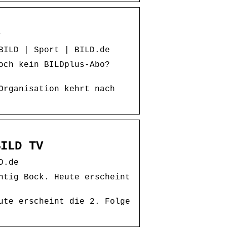
e
BILD | Sport | BILD.de
och kein BILDplus-Abo?
Organisation kehrt nach
BILD TV
D.de
htig Bock. Heute erscheint
ute erscheint die 2. Folge