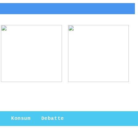
Arne Jacobsen:
Ladebox Auto:
Meister des
Effiziente Lösungen
modernen Designs
für
Elektromobilität
n
Konsum
Debatte