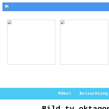
Kerzenhalter Gold:
Warum ein
Eleganz und Stil
Kerzenständer eine
für Ihr Zuhause
perfekte Ergänzung
für Ihr Zuhause ist
Möbel
Beleuchtung