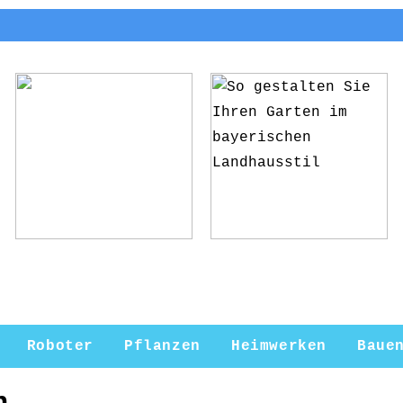
5 Gründe, warum du
So gestalten Sie
deine Pflanzen ab
Ihren Garten im
und zu umtopfen
bayerischen
solltest
Landhausstil
Roboter
Pflanzen
Heimwerken
Baue