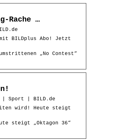
ig-Rache …
ILD.de
mit BILDplus Abo! Jetzt
umstrittenen „No Contest“
en!
 | Sport | BILD.de
iten wird! Heute steigt
ute steigt „Oktagon 36“