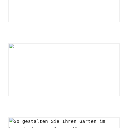
Warum ein Kerzenständer eine perfekte
Ergänzung für Ihr Zuhause ist
5 Gründe, warum du deine Pflanzen ab
und zu umtopfen solltest