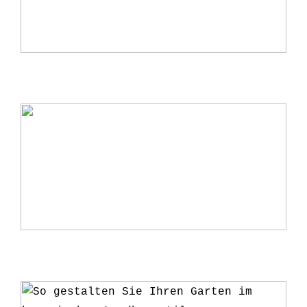
Warum ein Kerzenständer eine perfekte
Ergänzung für Ihr Zuhause ist
5 Gründe, warum du deine Pflanzen ab
und zu umtopfen solltest