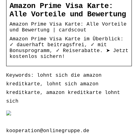
Amazon Prime Visa Karte:
Alle Vorteile und Bewertung
Amazon Prime Visa Karte: Alle Vorteile
und Bewertung | cardscout
Amazon Prime Visa Karte im Überblick:
✓ dauerhaft beitragsfrei, ✓ mit
Bonusprogramm, ✓ Reiserabatte. ➤ Jetzt
kostenlos sichern!
Keywords: lohnt sich die amazon
kreditkarte, lohnt sich amazon
kreditkarte, amazon kreditkarte lohnt
sich
kooperation@onlinegruppe.de