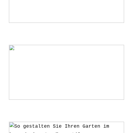
Warum ein Kerzenständer eine perfekte
Ergänzung für Ihr Zuhause ist
5 Gründe, warum du deine Pflanzen ab
und zu umtopfen solltest