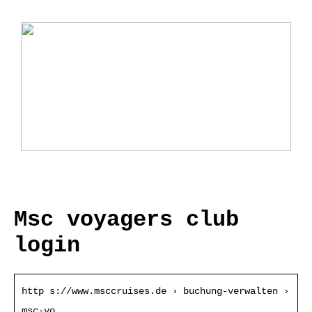
Ladebox Auto: Effiziente Lösungen für
Elektromobilität
Msc voyagers club
login
http s://www.msccruises.de › buchung-verwalten ›
msc-vo…