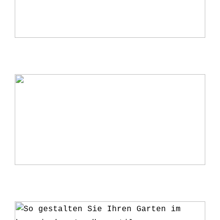
Warum ein Kerzenständer eine perfekte
Ergänzung für Ihr Zuhause ist
5 Gründe, warum du deine Pflanzen ab
und zu umtopfen solltest