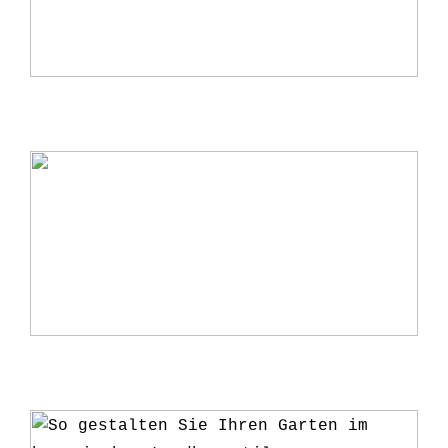
Warum ein Kerzenständer eine perfekte
Ergänzung für Ihr Zuhause ist
5 Gründe, warum du deine Pflanzen ab
und zu umtopfen solltest