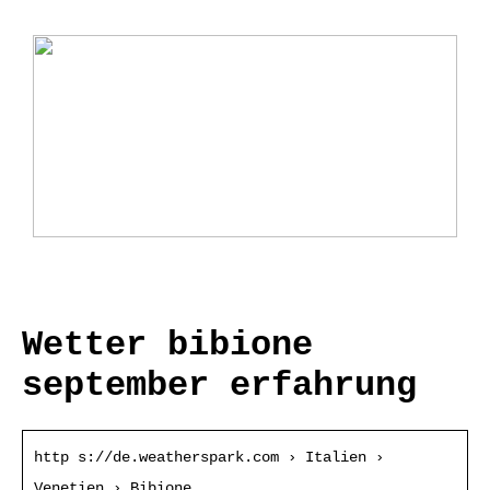
Ladebox Auto: Effiziente Lösungen für
Elektromobilität
Wetter bibione
september erfahrung
http s://de.weatherspark.com › Italien ›
Venetien › Bibione