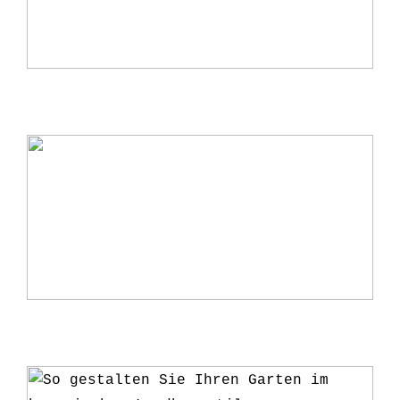
Warum ein Kerzenständer eine perfekte
Ergänzung für Ihr Zuhause ist
5 Gründe, warum du deine Pflanzen ab
und zu umtopfen solltest