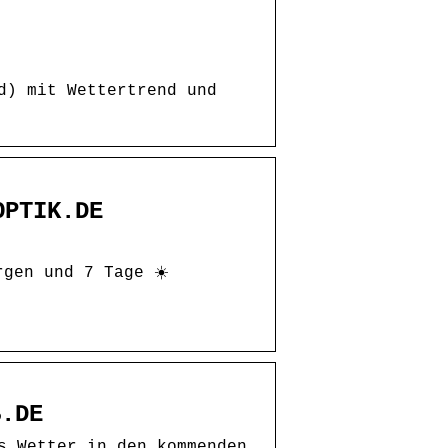
d) mit Wettertrend und
OPTIK.DE
gen und 7 Tage ☀️
B.DE
s Wetter in den kommenden