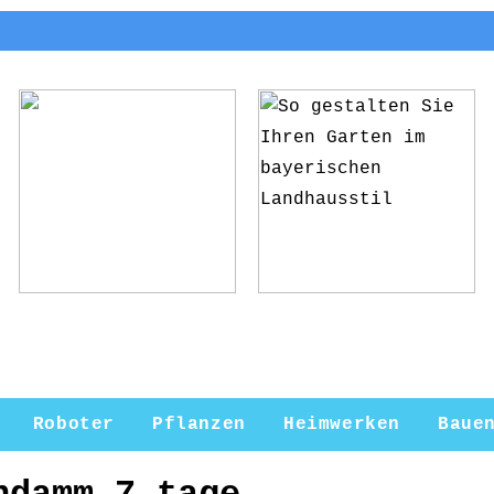
5 Gründe, warum du
So gestalten Sie
deine Pflanzen ab
Ihren Garten im
und zu umtopfen
bayerischen
solltest
Landhausstil
Roboter
Pflanzen
Heimwerken
Baue