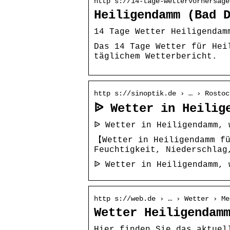
http s://14-tage-wettervorhersage
Heiligendamm (Bad 
14 Tage Wetter Heiligendam
Das 14 Tage Wetter für Hei
täglichem Wetterbericht.
http s://sinoptik.de › … › Rostoc
ᐉ Wetter in Heilig
ᐉ Wetter in Heiligendamm, 
【Wetter in Heiligendamm fü
Feuchtigkeit, Niederschlag
ᐉ Wetter in Heiligendamm, 
http s://web.de › … › Wetter › Me
Wetter Heiligendam
Hier finden Sie das aktuel