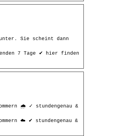
unter. Sie scheint dann
menden 7 Tage ✔ hier finden
ommern 🌧️ ✓ stundengenau &
ommern ☁️ ✔ stundengenau &