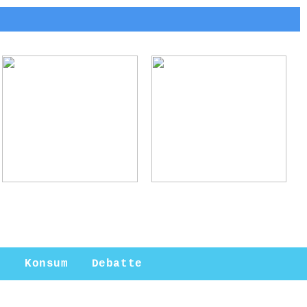
Arne Jacobsen:
Ladebox Auto:
Meister des
Effiziente Lösungen
modernen Designs
für
Elektromobilität
n
Konsum
Debatte