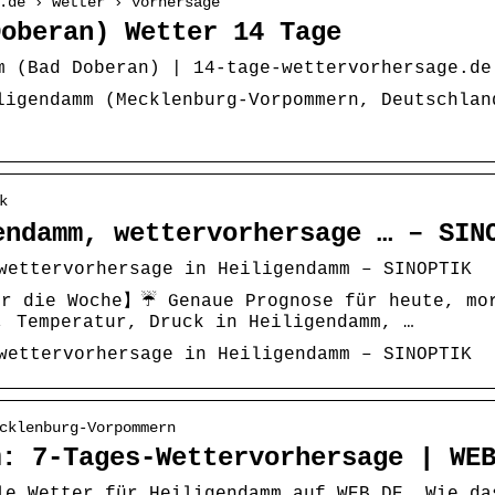
.de › wetter › vorhersage
Doberan) Wetter 14 Tage
m (Bad Doberan) | 14-tage-wettervorhersage.de
ligendamm (Mecklenburg-Vorpommern, Deutschlan
k
endamm, wettervorhersage … – SIN
wettervorhersage in Heiligendamm – SINOPTIK
r die Woche】☔ Genaue Prognose für heute, mor
, Temperatur, Druck in Heiligendamm, …
wettervorhersage in Heiligendamm – SINOPTIK
cklenburg-Vorpommern
m: 7-Tages-Wettervorhersage | WE
le Wetter für Heiligendamm auf WEB.DE. Wie da