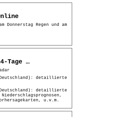
Online
am Donnerstag Regen und am
14-Tage …
adar
Deutschland): detaillierte
Deutschland): detaillierte
 Niederschlagsprognosen,
orhersagekarten, u.v.m.