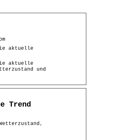
om
ie aktuelle
ie aktuelle
tterzustand und
ge Trend
Wetterzustand,