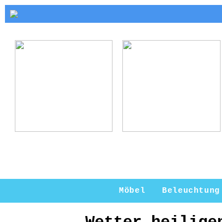
Kerzenhalter Gold:
Warum ein
Eleganz und Stil
Kerzenständer eine
für Ihr Zuhause
perfekte Ergänzung
für Ihr Zuhause ist
Möbel
Beleuchtung