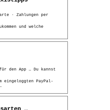
arte · Zahlungen per
ukommen und welche
für den App … Du kannst
m eingeloggten PayPal-
…
gsarten …