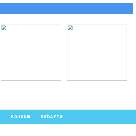
Arne Jacobsen:
Ladebox Auto:
Meister des
Effiziente Lösungen
modernen Designs
für
Elektromobilität
n
Konsum
Debatte