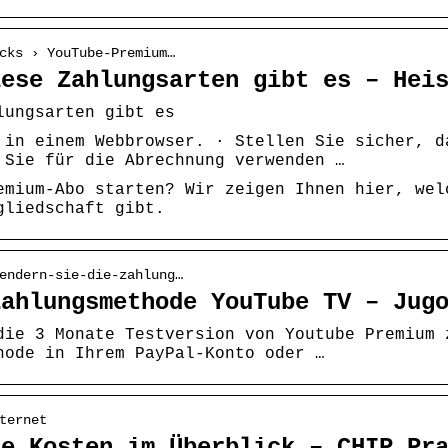
cks › YouTube-Premium…
iese Zahlungsarten gibt es – Hei
lungsarten gibt es
 in einem Webbrowser. · Stellen Sie sicher, d
 Sie für die Abrechnung verwenden …
emium-Abo starten? Wir zeigen Ihnen hier, wel
gliedschaft gibt.
endern-sie-die-zahlung…
Zahlungsmethode YouTube TV – Jug
die 3 Monate Testversion von Youtube Premium 
hode in Ihrem PayPal-Konto oder …
ternet
ie Kosten im Überblick – CHIP Pr