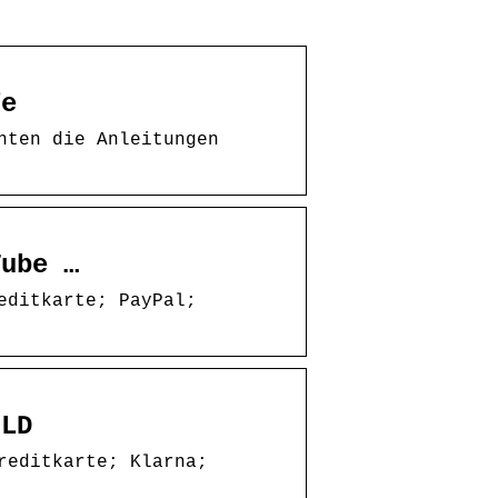
fe
nten die Anleitungen
Tube …
editkarte; PayPal;
ILD
reditkarte; Klarna;