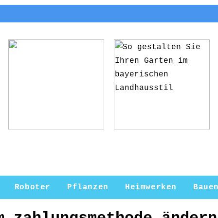
5 Gründe, warum du
So gestalten Sie
deine Pflanzen ab
Ihren Garten im
und zu umtopfen
bayerischen
solltest
Landhausstil
Roboter
Pflanzen
Heimwerken
Baue