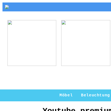
Kerzenhalter Gold:
Warum ein
Eleganz und Stil
Kerzenständer eine
für Ihr Zuhause
perfekte Ergänzung
für Ihr Zuhause ist
Möbel
Beleuchtung