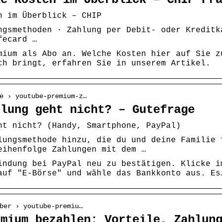
n im Überblick – CHIP
ngsmethoden · Zahlung per Debit- oder Kreditk
fecard …
mium als Abo an. Welche Kosten hier auf Sie z
ch bringt, erfahren Sie in unserem Artikel.
e › youtube-premium-z…
hlung geht nicht? – Gutefrage
ht nicht? (Handy, Smartphone, PayPal)
lungsmethode hinzu, die du und deine Familie 
eihenfolge Zahlungen mit dem …
indung bei PayPal neu zu bestätigen. Klicke i
auf "E-Börse" und wähle das Bankkonto aus. Es
ber › youtube-premiu…
emium bezahlen: Vorteile, Zahlun