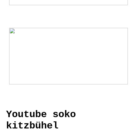
Arne Jacobsen: Meister des modernen
Designs
Ladebox Auto: Effiziente Lösungen für
Elektromobilität
Youtube soko
kitzbühel